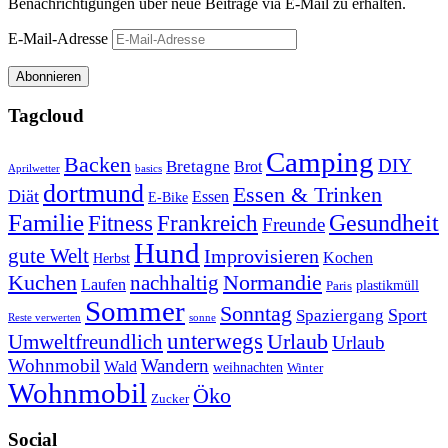
Benachrichtigungen über neue Beiträge via E-Mail zu erhalten.
E-Mail-Adresse
Abonnieren
Tagcloud
Camping
Backen
DIY
Bretagne
Brot
Aprilwetter
basics
dortmund
Essen & Trinken
Diät
Essen
E-Bike
Familie
Gesundheit
Fitness
Frankreich
Freunde
Hund
gute Welt
Improvisieren
Kochen
Herbst
Kuchen
Normandie
nachhaltig
Laufen
plastikmüll
Paris
Sommer
Sonntag
Sport
Spaziergang
Reste verwerten
sonne
unterwegs
Umweltfreundlich
Urlaub
Urlaub
Wohnmobil
Wandern
Wald
weihnachten
Winter
Wohnmobil
Öko
Zucker
Social