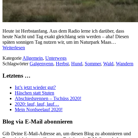
Heute ist Herbstanfang. Aus dem Radio lerne ich darüber, dass
heute Nacht und Tag exakt gleichlang sein werden – aha! Diesen
späten sonnigen Tag nutzen wir, um im Naturpark Maas…
Weiterlesen
Kategorie
Allgemein
,
Unterwegs
Schlagwörter
Galgenvenn
,
Herbst
,
Hund
,
Sommer
,
Wald
,
Wandern
Letztens …
Ist’s jetzt wieder gut?
Häschen statt Stuten
Abschiedsrennen – Tschüss 2020!
2020: lauf, lauf, lauf…
Mein Nordseelauf 2020!
Blog via E-Mail abonnieren
Gib Deine E-Mail-Adresse an, um diesen Blog zu abonnieren und