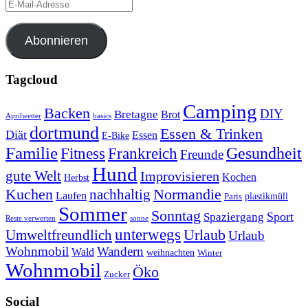
E-
Mail-
Adresse
Abonnieren
Tagcloud
Camping
Backen
DIY
Bretagne
Brot
Aprilwetter
basics
dortmund
Essen & Trinken
Diät
Essen
E-Bike
Familie
Gesundheit
Fitness
Frankreich
Freunde
Hund
gute Welt
Improvisieren
Kochen
Herbst
Kuchen
Normandie
nachhaltig
Laufen
plastikmüll
Paris
Sommer
Sonntag
Sport
Spaziergang
Reste verwerten
sonne
unterwegs
Umweltfreundlich
Urlaub
Urlaub
Wohnmobil
Wandern
Wald
weihnachten
Winter
Wohnmobil
Öko
Zucker
Social