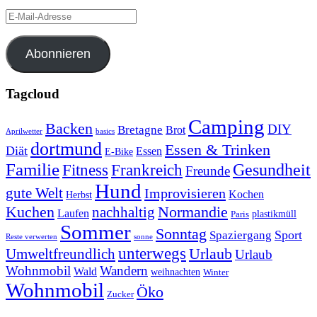
E-
Mail-
Adresse
Abonnieren
Tagcloud
Camping
Backen
DIY
Bretagne
Brot
Aprilwetter
basics
dortmund
Essen & Trinken
Diät
Essen
E-Bike
Familie
Gesundheit
Fitness
Frankreich
Freunde
Hund
gute Welt
Improvisieren
Kochen
Herbst
Kuchen
Normandie
nachhaltig
Laufen
plastikmüll
Paris
Sommer
Sonntag
Sport
Spaziergang
Reste verwerten
sonne
unterwegs
Umweltfreundlich
Urlaub
Urlaub
Wohnmobil
Wandern
Wald
weihnachten
Winter
Wohnmobil
Öko
Zucker