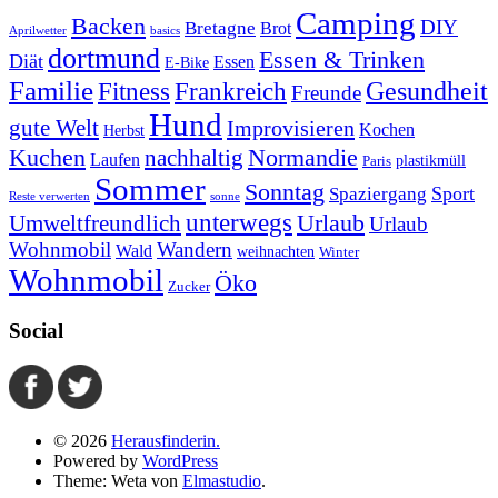
Camping
Backen
DIY
Bretagne
Brot
Aprilwetter
basics
dortmund
Essen & Trinken
Diät
Essen
E-Bike
Familie
Gesundheit
Fitness
Frankreich
Freunde
Hund
gute Welt
Improvisieren
Kochen
Herbst
Kuchen
Normandie
nachhaltig
Laufen
plastikmüll
Paris
Sommer
Sonntag
Sport
Spaziergang
Reste verwerten
sonne
unterwegs
Umweltfreundlich
Urlaub
Urlaub
Wohnmobil
Wandern
Wald
weihnachten
Winter
Wohnmobil
Öko
Zucker
Social
© 2026
Herausfinderin.
Powered by
WordPress
Theme: Weta von
Elmastudio
.