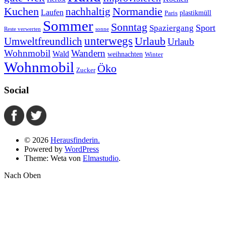
Kuchen
Normandie
nachhaltig
Laufen
plastikmüll
Paris
Sommer
Sonntag
Sport
Spaziergang
Reste verwerten
sonne
unterwegs
Umweltfreundlich
Urlaub
Urlaub
Wohnmobil
Wandern
Wald
weihnachten
Winter
Wohnmobil
Öko
Zucker
Social
© 2026
Herausfinderin.
Powered by
WordPress
Theme: Weta von
Elmastudio
.
Nach Oben