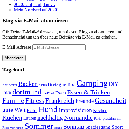
2020: lauf, lauf, lauf…
Mein Nordseelauf 2020!
Blog via E-Mail abonnieren
Gib Deine E-Mail-Adresse an, um diesen Blog zu abonnieren und
Benachrichtigungen über neue Beiträge via E-Mail zu erhalten.
E-Mail-Adresse
Abonnieren
Tagcloud
Camping
Backen
DIY
Bretagne
Brot
Aprilwetter
basics
dortmund
Essen & Trinken
Diät
Essen
E-Bike
Familie
Gesundheit
Fitness
Frankreich
Freunde
Hund
gute Welt
Improvisieren
Kochen
Herbst
Kuchen
Normandie
nachhaltig
Laufen
plastikmüll
Paris
Sommer
Sonntag
Sport
Spaziergang
Reste verwerten
sonne