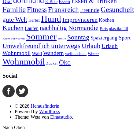
dortmund
Essen & Trinken
Diät
Essen
E-Bike
Familie
Gesundheit
Fitness
Frankreich
Freunde
Hund
gute Welt
Improvisieren
Kochen
Herbst
Kuchen
Normandie
nachhaltig
Laufen
plastikmüll
Paris
Sommer
Sonntag
Sport
Spaziergang
Reste verwerten
sonne
unterwegs
Umweltfreundlich
Urlaub
Urlaub
Wohnmobil
Wandern
Wald
weihnachten
Winter
Wohnmobil
Öko
Zucker
Social
© 2026
Herausfinderin.
Powered by
WordPress
Theme: Weta von
Elmastudio
.
Nach Oben